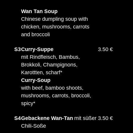
Wan Tan Soup
Chinese dumpling soup with
chicken, mushrooms, carrots
and broccoli
S3
Curry-Suppe
3.50 €
mit Rindfleisch, Bambus,
Brokkoli, Champignons,
Karottten, scharf*
Curry-Soup
with beef, bamboo shoots,
mushrooms, carrots, broccoli,
spicy*
S4
Gebackene Wan-Tan
mit süßer
3.50 €
Chili-Soße