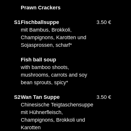
Prawn Crackers
S1
Fischballsuppe
3.50 €
mit Bambus, Brokkoli,
Champignons, Karotten und
Sojasprossen, scharf*
Fish ball soup
with bamboo shoots,
mushrooms, carrots and soy
bean sprouts, spicy*
S2
Wan Tan Suppe
3.50 €
Chinesische Teigtaschensuppe
mit Hühnerfleisch,
Champignons, Brokkoli und
Karotten