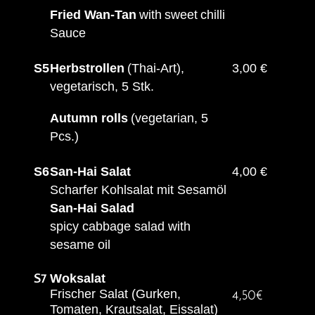
Fried Wan-Tan
with
s
weet
c
hilli
Sauce
S5
Herbstrollen
(Thai-Art),
3,00 €
vegetarisch, 5 Stk.
Autumn rolls
(vegetarian, 5
Pcs.
)
S6
San-Hai Salat
4,00 €
Scharfer Kohlsalat mit Sesamöl
San-Hai Salad
spicy cabbage salad with
sesame oil
Woksalat
S7
Frischer Salat (Gurken,
4,50€
Tomaten, Krautsalat, Eissalat)