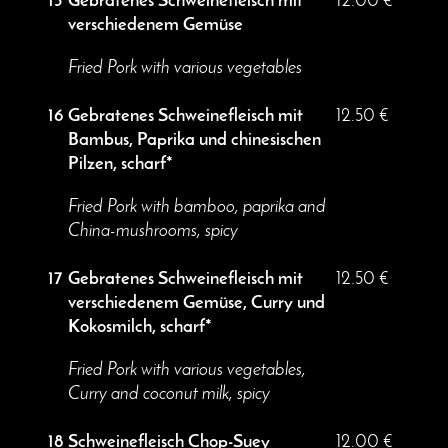
15
Gebratenes Schweinefleisch mit
12.00 €
verschiedenem Gemüse
Fried Pork with various vegetables
16
Gebratenes Schweinefleisch mit
12.50 €
Bambus, Paprika und chinesischen
Pilzen, scharf*
Fried Pork with bamboo, paprika and
China-mushrooms, spicy
17
Gebratenes Schweinefleisch mit
12.50 €
verschiedenem Gemüse, Curry und
Kokosmilch, scharf*
Fried Pork with various vegetables,
Curry and coconut milk, spicy
18
Schweinefleisch Chop-Suey
12.00 €