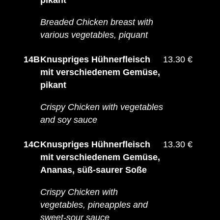
pikant
Breaded Chicken breast with
various vegetables, piquant
14B
Knuspriges Hühnerfleisch
13.30 €
mit verschiedenem Gemüse,
pikant
Crispy Chicken with vegetables
and soy sauce
14C
Knuspriges Hühnerfleisch
13.30 €
mit verschiedenem Gemüse,
Ananas, süß-saurer Soße
Crispy Chicken with
vegetables, pineapples and
sweet-sour sauce