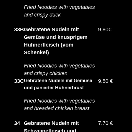
Fried Noodles with vegetables
and crispy duck
33B
Gebratene Nudeln mit
9,80€
Gemüse und knusprigem
Hühnerfleisch (vom
Schenkel)
Fried Noodles with vegetables
and crispy chicken
33C
Gebratene Nudeln mit Gemüse
9.50 €
und panierter Hühnerbrust
Fried Noodles with vegetables
and breaded chicken breast
34
Gebratene Nudeln mit
7.70 €
Schweinefleisch und