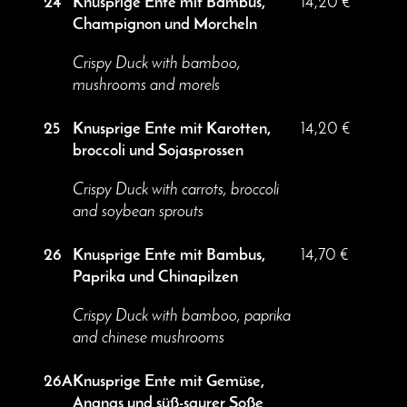
24
Knusprige Ente mit Bambus,
14,20 €
Champignon und Morcheln
Crispy Duck with bamboo,
mushrooms and morels
25
Knusprige Ente mit Karotten,
14,20 €
broccoli und Sojasprossen
Crispy Duck with carrots, broccoli
and soybean sprouts
26
Knusprige Ente mit Bambus,
14,70 €
Paprika und Chinapilzen
Crispy Duck with bamboo, paprika
and chinese mushrooms
26A
Knusprige Ente mit Gemüse,
Ananas und süß-saurer Soße