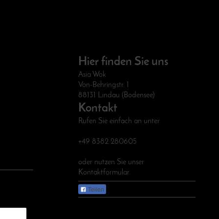
Hier finden Sie uns
Asia Wok
Von-Behringstr. 1
88131 Lindau (Bodensee)
Kontakt
Rufen Sie einfach an unter
+49 8382 280605
oder nutzen Sie unser
Kontaktformular.
Teilen