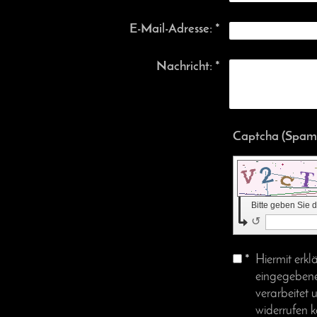
E-Mail-Adresse:
*
Nachricht:
*
Bitte geben Sie
↺
*
Hiermit erkl
eingegebene
verarbeitet 
widerrufen 